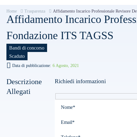
Home
Trasparenza
Affidamento Incarico Professionale Revisore 
Affidamento Incarico Profess
Fondazione ITS TAGSS
Bandi di concorso
Scaduto
Data di pubblicazione:
6 Agosto, 2021
Descrizione
Richiedi informazioni
Allegati
Hidden
Please leave this field empty.
fields