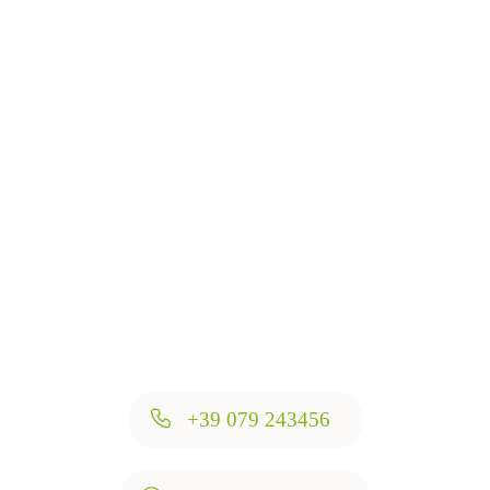
Scegli il tuo futuro
con ITS Academy
TAGSS
+39 079 243456