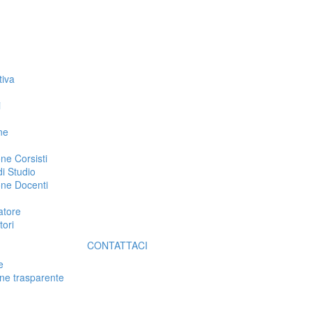
tiva
i
ne
ne Corsisti
i Studio
ne Docenti
atore
ori
CONTATTACI
e
ne trasparente