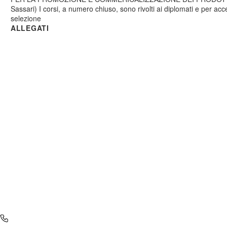
Sassari) I corsi, a numero chiuso, sono rivolti ai diplomati e per a
selezione
ALLEGATI
SCEGLI IL TUO FUTURO
CON ITS ACADEMY TAGSS