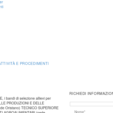
er
nti
ATTIVITÀ E PROCEDIMENTI
RICHIEDI INFORMAZIO
i bandi di selezione allievi per
DELLE PRODUZIONI E DELLE
Hidden
e Oristano) TECNICO SUPERIORE
fields
Please leave this field empt
I AGROALIMENTARI (sede