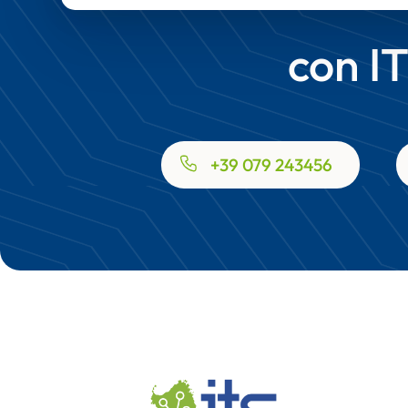
con I
+39 079 243456