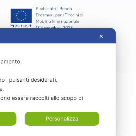
Pubblicato il Bando
Erasmus+ per i Tirocini di
Mobilità Internazionale
13 Novembre, 2025
✕
I più visualizzati
ionamento.
Pubblicato il Bando Erasmus+ per i
Tirocini di Mobilità Internazionale
13 Novembre, 2025
o i pulsanti desiderati.
re.
ono essere raccolti allo scopo di
Personalizza