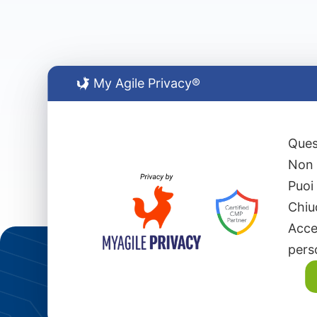
My Agile Privacy®
Ques
Non 
Puoi
Chiu
Acce
perso
S