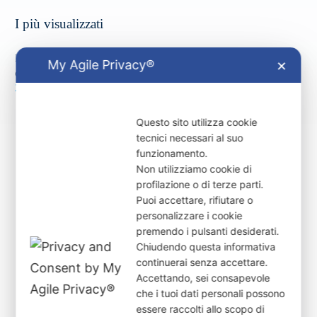
I più visualizzati
Formazione del personale – Lavorare e Comunicare per generare
My Agile Privacy®
✕
opportunità
27 Gennaio, 2026
Questo sito utilizza cookie
tecnici necessari al suo
funzionamento.
Non utilizziamo cookie di
profilazione o di terze parti.
Puoi accettare, rifiutare o
Scegli il tuo futuro
personalizzare i cookie
premendo i pulsanti desiderati.
Chiudendo questa informativa
con ITS Academy
continuerai senza accettare.
Accettando, sei consapevole
che i tuoi dati personali possono
TAGSS
essere raccolti allo scopo di