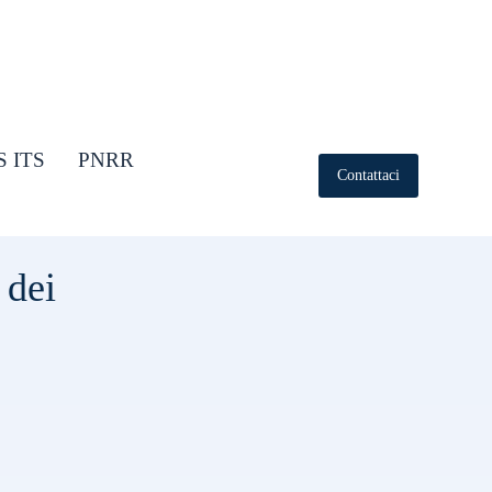
S ITS
PNRR
Contattaci
 dei