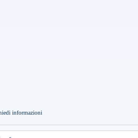
hiedi informazioni
dden
e leave this field empty.