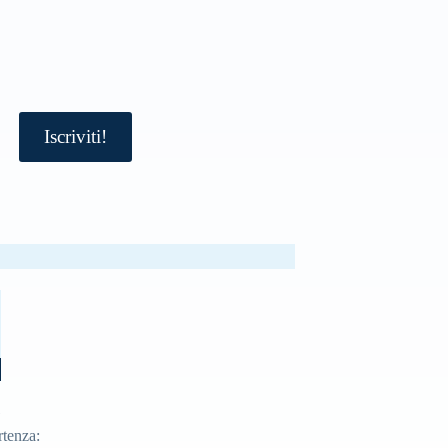
Iscriviti!
)
rtenza
: