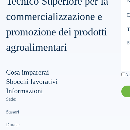
Tecnico Superiore per la
fie
commercializzazione e
promozione dei prodotti
agroalimentari
Cosa imparerai
Ac
Sbocchi lavorativi
Informazioni
Sede
:
Sassari
Durata
: