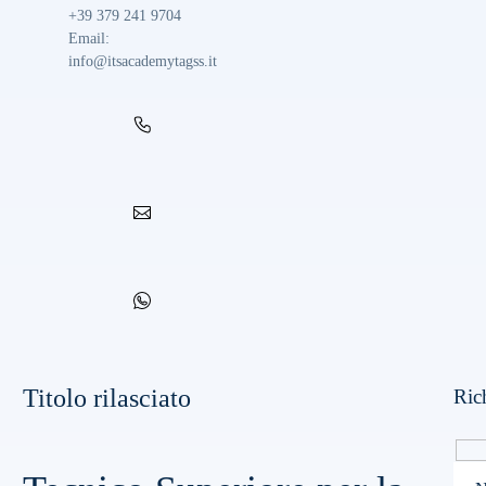
+39 379 241 9704
Email
:
info@itsacademytagss.it
Titolo rilasciato
Ric
Hi
Pleas