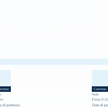
ura? Che aspetti, iscriviti!
ncluso
Concluso
e
:
Sede
:
ro
Elmas (CA
a di partenza
:
Data di pa