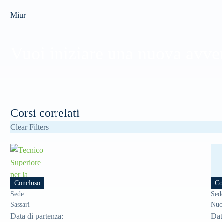
Miur
Vuoi iniziare una nuova avvent
Corsi correlati
Clear Filters
Concluso
Co
Sede
:
Sed
Sassari
Nuo
Data di partenza
:
Dat