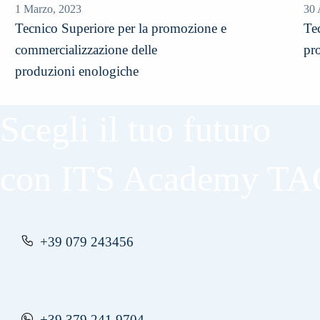
1 Marzo, 2023
30 
Tecnico Superiore per la promozione e
Te
commercializzazione delle
pro
produzioni enologiche
Scegli il tuo futuro
con ITS Academy T
+39 079 243456
+39 379 241 9704